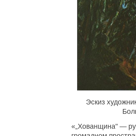
Эскиз художник
Боль
«„Хованщина" — рус
громадном простра